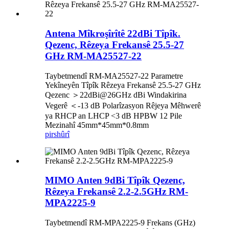
Antena Mîkroşîrîtê 22dBi Tîpîk.
Qezenc, Rêzeya Frekansê 25.5-27
GHz RM-MA25527-22
Taybetmendî RM-MA25527-22 Parametre
Yekîneyên Tîpîk Rêzeya Frekansê 25.5-27 GHz
Qezenc ＞22dBi@26GHz dBi Windakirina
Vegerê ＜-13 dB Polarîzasyon Rêjeya Mêhwerê
ya RHCP an LHCP <3 dB HPBW 12 Pile
Mezinahî 45mm*45mm*0.8mm
pirs
hûrî
MIMO Anten 9dBi Tîpîk Qezenc,
Rêzeya Frekansê 2.2-2.5GHz RM-
MPA2225-9
Taybetmendî RM-MPA2225-9 Frekans (GHz)