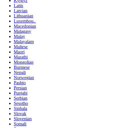
Kyrgyz
Latin
Latvian
Lithuanian
Luxembou..
Macedonian
Malagasy
Malay
Malayalam
Maltese
Maori
Marathi
Mongolian
Burmese
Nepali
Norwegian
Pashto
Persian
Punjabi
Serbian
Sesotho
Sinhala
Slovak
Slovenian
Somali