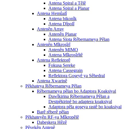
Antena Spiral a Têlê
Antena Spiral a Planar
Antena Hemûalî
Antena bikonîk
Antena Dîpolî
Antenên Array
Antenên Planar
Antena Slota Rêbernameya Pêlan
Antenên Mîkroşîrî
Antenên MIMO
Antena Mîkroşîrîtê
Antena Reflektorê
Fokusa Sereke
Antena Cassegrain
Reflektora Goşeyê ya Sêhedral
Antena Xwarinê
Pêkhateya Rêbernameya Pêlan
Rêbernameya pêlan bo Adaptora Koaksiyal
Dawîkirina Rêbernameya Pêlan a
Destpêkirinê bo adaptera koaksiyal
Adaptora pêla goşeya rastê bo koaksiyal
Barê rêberê pêlan
Pêkhateyên RF-ya Mîkropêlê
Dabeşkera Hêzê
Pêvekên Antenê