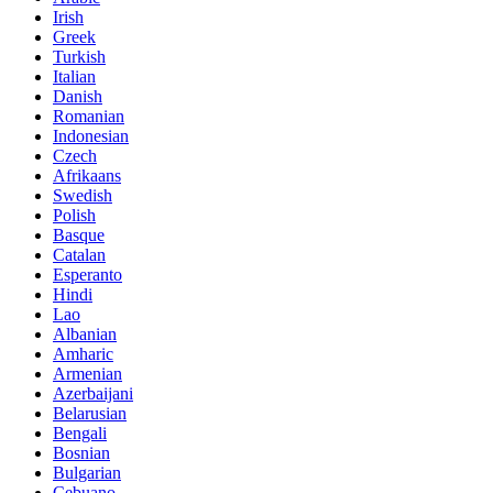
Irish
Greek
Turkish
Italian
Danish
Romanian
Indonesian
Czech
Afrikaans
Swedish
Polish
Basque
Catalan
Esperanto
Hindi
Lao
Albanian
Amharic
Armenian
Azerbaijani
Belarusian
Bengali
Bosnian
Bulgarian
Cebuano