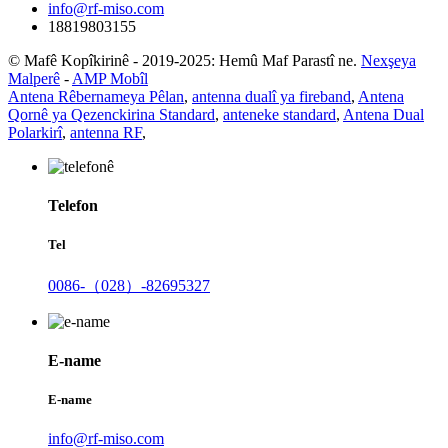
info@rf-miso.com
18819803155
© Mafê Kopîkirinê - 2019-2025: Hemû Maf Parastî ne.
Nexşeya
Malperê
-
AMP Mobîl
Antena Rêbernameya Pêlan
,
antenna dualî ya fireband
,
Antena
Qornê ya Qezenckirina Standard
,
anteneke standard
,
Antena Dual
Polarkirî
,
antenna RF
,
Telefon
Tel
0086-（028）-82695327
E-name
E-name
info@rf-miso.com