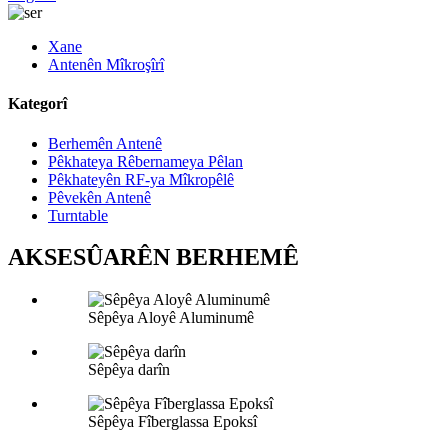
Xane
Antenên Mîkroşîrî
Kategorî
Berhemên Antenê
Pêkhateya Rêbernameya Pêlan
Pêkhateyên RF-ya Mîkropêlê
Pêvekên Antenê
Turntable
AKSESÛARÊN BERHEMÊ
Sêpêya Aloyê Aluminumê
Sêpêya darîn
Sêpêya Fîberglassa Epoksî