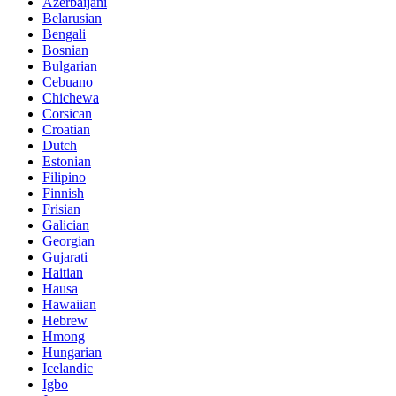
Azerbaijani
Belarusian
Bengali
Bosnian
Bulgarian
Cebuano
Chichewa
Corsican
Croatian
Dutch
Estonian
Filipino
Finnish
Frisian
Galician
Georgian
Gujarati
Haitian
Hausa
Hawaiian
Hebrew
Hmong
Hungarian
Icelandic
Igbo