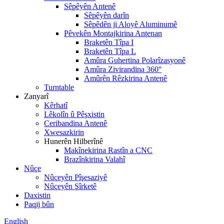
Sêpêyên Antenê
Sêpêyên darîn
Sêpêdên ji Aloyê Aluminumê
Pêvekên Montajkirina Antenan
Braketên Tîpa I
Braketên Tîpa L
Amûra Guhertina Polarîzasyonê
Amûra Zivirandina 360°
Amûrên Rêzkirina Antenê
Turntable
Zanyarî
Kêrhatî
Lêkolîn û Pêşxistin
Ceribandina Antenê
Xwesazkirin
Hunerên Hilberînê
Makînekirina Rastîn a CNC
Brazînkirina Valahî
Nûçe
Nûçeyên Pîşesaziyê
Nûçeyên Şîrketê
Daxistin
Paqij bûn
English