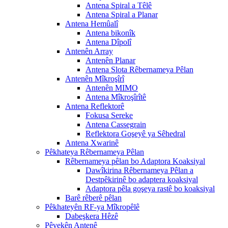
Antena Spiral a Têlê
Antena Spiral a Planar
Antena Hemûalî
Antena bikonîk
Antena Dîpolî
Antenên Array
Antenên Planar
Antena Slota Rêbernameya Pêlan
Antenên Mîkroşîrî
Antenên MIMO
Antena Mîkroşîrîtê
Antena Reflektorê
Fokusa Sereke
Antena Cassegrain
Reflektora Goşeyê ya Sêhedral
Antena Xwarinê
Pêkhateya Rêbernameya Pêlan
Rêbernameya pêlan bo Adaptora Koaksiyal
Dawîkirina Rêbernameya Pêlan a
Destpêkirinê bo adaptera koaksiyal
Adaptora pêla goşeya rastê bo koaksiyal
Barê rêberê pêlan
Pêkhateyên RF-ya Mîkropêlê
Dabeşkera Hêzê
Pêvekên Antenê