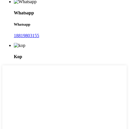
Whatsapp
Whatsapp
18819803155
Kop