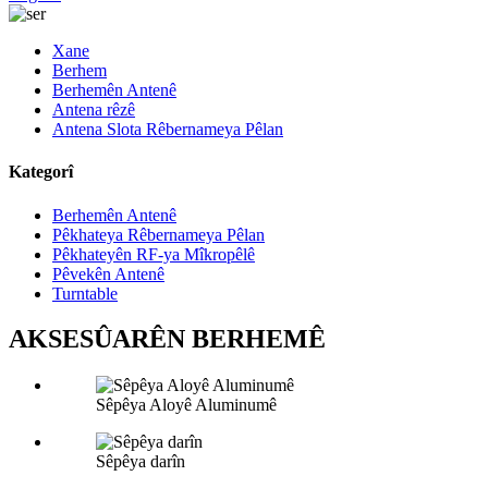
Xane
Berhem
Berhemên Antenê
Antena rêzê
Antena Slota Rêbernameya Pêlan
Kategorî
Berhemên Antenê
Pêkhateya Rêbernameya Pêlan
Pêkhateyên RF-ya Mîkropêlê
Pêvekên Antenê
Turntable
AKSESÛARÊN BERHEMÊ
Sêpêya Aloyê Aluminumê
Sêpêya darîn