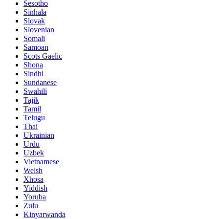
Sesotho
Sinhala
Slovak
Slovenian
Somali
Samoan
Scots Gaelic
Shona
Sindhi
Sundanese
Swahili
Tajik
Tamil
Telugu
Thai
Ukrainian
Urdu
Uzbek
Vietnamese
Welsh
Xhosa
Yiddish
Yoruba
Zulu
Kinyarwanda