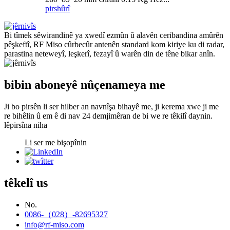
pirs
hûrî
Bi tîmek sêwirandinê ya xwedî ezmûn û alavên ceribandina amûrên
pêşkeftî, RF Miso cûrbecûr antenên standard kom kiriye ku di radar,
parastina neteweyî, leşkerî, fezayî û warên din de têne bikar anîn.
bibin aboneyê nûçenameya me
Ji bo pirsên li ser hilber an navnîşa bihayê me, ji kerema xwe ji me
re bihêlin û em ê di nav 24 demjimêran de bi we re têkilî daynin.
lêpirsîna niha
Li ser me bişopînin
têkelî
us
No.
0086-（028）-82695327
info@rf-miso.com