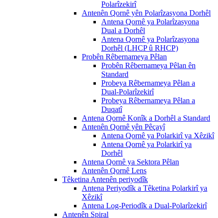
Polarîzekirî
Antenên Qornê yên Polarîzasyona Dorhêl
Antena Qornê ya Polarîzasyona
Dual a Dorhêl
Antena Qornê ya Polarîzasyona
Dorhêl (LHCP û RHCP)
Probên Rêbernameya Pêlan
Probên Rêbernameya Pêlan ên
Standard
Probeya Rêbernameya Pêlan a
Dual-Polarîzekirî
Probeya Rêbernameya Pêlan a
Duqatî
Antena Qornê Konîk a Dorhêl a Standard
Antenên Qornê yên Pêçayî
Antena Qornê ya Polarkirî ya Xêzikî
Antena Qornê ya Polarkirî ya
Dorhêl
Antena Qornê ya Sektora Pêlan
Antenên Qornê Lens
Têketina Antenên periyodîk
Antena Periyodîk a Têketina Polarkirî ya
Xêzikî
Antena Log-Periodîk a Dual-Polarîzekirî
Antenên Spiral