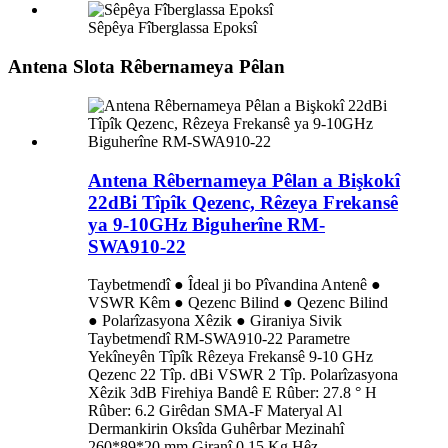
Sêpêya Fîberglassa Epoksî
Antena Slota Rêbernameya Pêlan
Antena Rêbernameya Pêlan a Bişkokî
22dBi Tîpîk Qezenc, Rêzeya Frekansê
ya 9-10GHz Biguherîne RM-
SWA910-22
Taybetmendî ● Îdeal ji bo Pîvandina Antenê ●
VSWR Kêm ● Qezenc Bilind ● Qezenc Bilind
● Polarîzasyona Xêzik ● Giraniya Sivik
Taybetmendî RM-SWA910-22 Parametre
Yekîneyên Tîpîk Rêzeya Frekansê 9-10 GHz
Qezenc 22 Tîp. dBi VSWR 2 Tîp. Polarîzasyona
Xêzik 3dB Firehiya Bandê E Rûber: 27.8 ° H
Rûber: 6.2 Girêdan SMA-F Materyal Al
Dermankirin Oksîda Guhêrbar Mezinahî
260*89*20 mm Giranî 0.15 Kg Hêz...