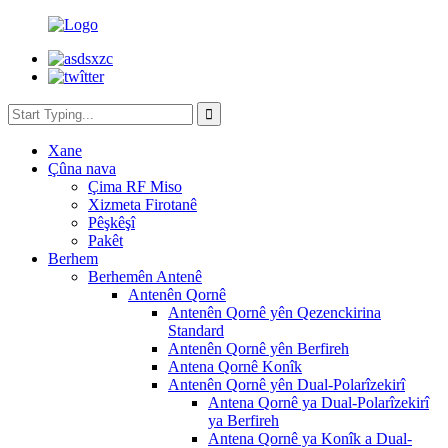
Xane
Çûna nava
Çima RF Miso
Xizmeta Firotanê
Pêşkêşî
Pakêt
Berhem
Berhemên Antenê
Antenên Qornê
Antenên Qornê yên Qezenckirina
Standard
Antenên Qornê yên Berfireh
Antena Qornê Konîk
Antenên Qornê yên Dual-Polarîzekirî
Antena Qornê ya Dual-Polarîzekirî
ya Berfireh
Antena Qornê ya Konîk a Dual-