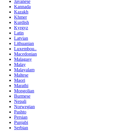
Javanese
Kannada
Kazakh
Khmer
Kurdish
Kyrgyz
Latin
Latvian
Lithuanian
Luxembou..
Macedonian
Malagasy
Malay
Malayalam
Maltese
Maori
Marathi
Mongolian
Burmese
Nepali
Norwegian
Pashto
Persian
Punjabi
Serbian