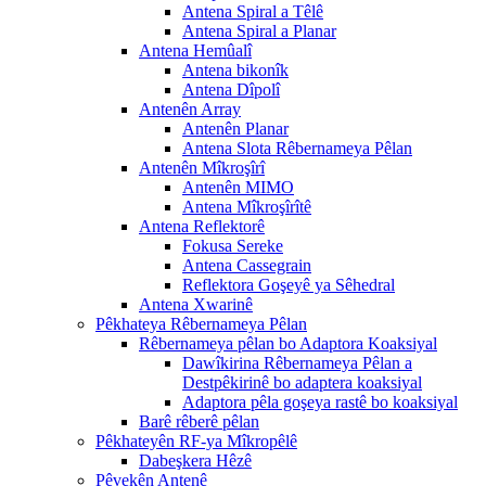
Antena Spiral a Têlê
Antena Spiral a Planar
Antena Hemûalî
Antena bikonîk
Antena Dîpolî
Antenên Array
Antenên Planar
Antena Slota Rêbernameya Pêlan
Antenên Mîkroşîrî
Antenên MIMO
Antena Mîkroşîrîtê
Antena Reflektorê
Fokusa Sereke
Antena Cassegrain
Reflektora Goşeyê ya Sêhedral
Antena Xwarinê
Pêkhateya Rêbernameya Pêlan
Rêbernameya pêlan bo Adaptora Koaksiyal
Dawîkirina Rêbernameya Pêlan a
Destpêkirinê bo adaptera koaksiyal
Adaptora pêla goşeya rastê bo koaksiyal
Barê rêberê pêlan
Pêkhateyên RF-ya Mîkropêlê
Dabeşkera Hêzê
Pêvekên Antenê