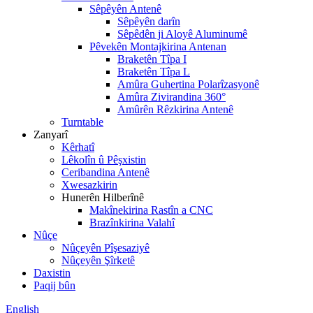
Sêpêyên Antenê
Sêpêyên darîn
Sêpêdên ji Aloyê Aluminumê
Pêvekên Montajkirina Antenan
Braketên Tîpa I
Braketên Tîpa L
Amûra Guhertina Polarîzasyonê
Amûra Zivirandina 360°
Amûrên Rêzkirina Antenê
Turntable
Zanyarî
Kêrhatî
Lêkolîn û Pêşxistin
Ceribandina Antenê
Xwesazkirin
Hunerên Hilberînê
Makînekirina Rastîn a CNC
Brazînkirina Valahî
Nûçe
Nûçeyên Pîşesaziyê
Nûçeyên Şîrketê
Daxistin
Paqij bûn
English