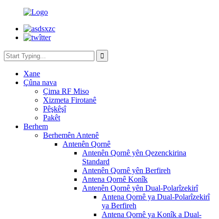
Xane
Çûna nava
Çima RF Miso
Xizmeta Firotanê
Pêşkêşî
Pakêt
Berhem
Berhemên Antenê
Antenên Qornê
Antenên Qornê yên Qezenckirina
Standard
Antenên Qornê yên Berfireh
Antena Qornê Konîk
Antenên Qornê yên Dual-Polarîzekirî
Antena Qornê ya Dual-Polarîzekirî
ya Berfireh
Antena Qornê ya Konîk a Dual-